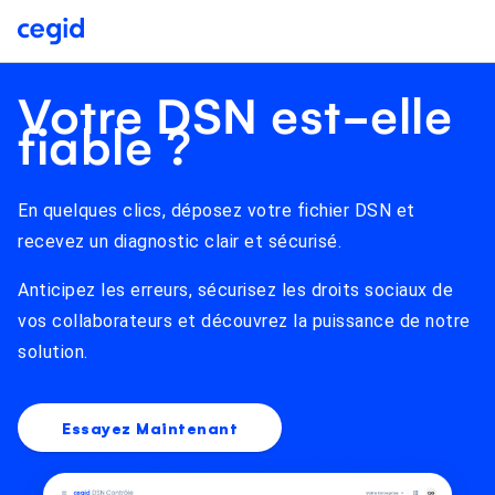
Votre DSN est-elle
fiable ?
En quelques clics, déposez votre fichier DSN et
recevez un diagnostic clair et sécurisé.
Anticipez les erreurs, sécurisez les droits sociaux de
vos collaborateurs et découvrez la puissance de notre
solution.
Essayez Maintenant